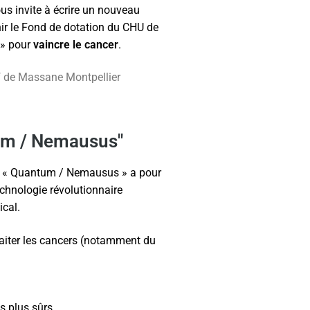
us invite à écrire un nouveau
enir le Fond de dotation du CHU de
 » pour
vaincre le cancer
.
lf de Massane Montpellier
tum / Nemausus"
ojet « Quantum / Nemausus » a pour
echnologie révolutionnaire
ical.
aiter les cancers (notamment du
s plus sûrs.