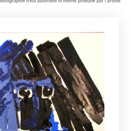
ithographie n’est autorisée ni même produite par l’artiste
.
Cou-cou 116x89 cm -
L'énigmatique 116 x 89 cm
Les cheveux b
inture Jorge Colomina
cm - Peintu