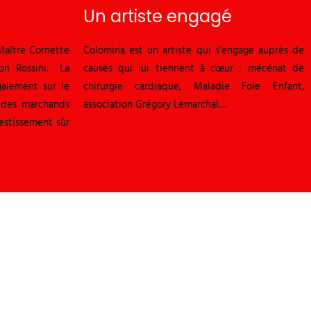
Un artiste engagé
Maître Cornette
Colomina est un artiste qui s’engage auprès de
son Rossini. La
causes qui lui tiennent à cœur : mécénat de
alement sur le
chirurgie cardiaque, Maladie Foie Enfant,
t des marchands
association Grégory Lemarchal…
vestissement sûr