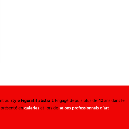
ina
Colomina
Entre ombre et lumière 130 x 97
ent au
style Figuratif abstrait
. Engagé depuis plus de 40 ans dans le
représenté en
galeries
et lors de
salons professionnels d’art