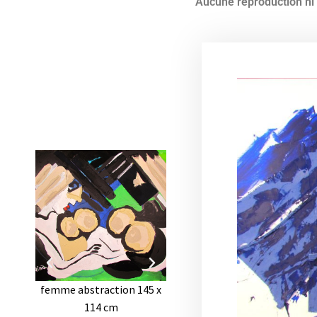
Aucune reproduction ni l
femme abstraction 145 x
Cache cache 116x89 cm -
114 cm
Peinture Jorge Colomina
Pe