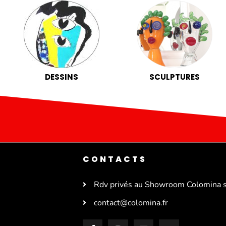
DESSINS
SCULPTURES
CONTACTS
Rdv privés au Showroom Colomina 
contact@colomina.fr