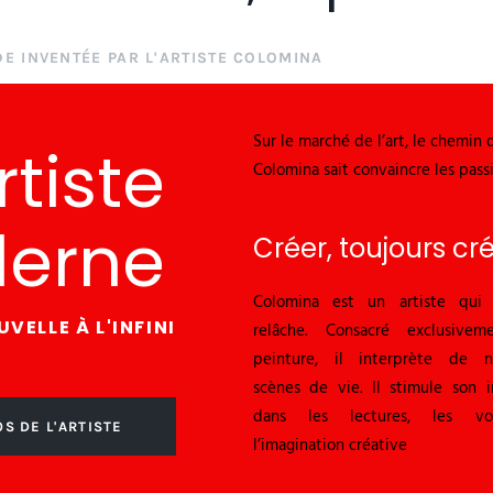
DE INVENTÉE PAR L'ARTISTE COLOMINA
Sur le marché de l’art, le chemin 
rtiste
Colomina sait convaincre les passio
erne
Créer, toujours cr
Colomina est un artiste qui 
VELLE À L'INFINI
relâche. Consacré exclusive
peinture, il interprète de n
scènes de vie. Il stimule son i
dans les lectures, les vo
S DE L'ARTISTE
l’imagination créative