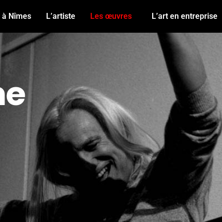
n à Nîmes
L’artiste
Les œuvres
L’art en entreprise
me