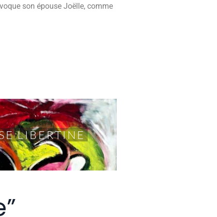
il évoque son épouse Joëlle, comme
SE LIBERTINE
e”