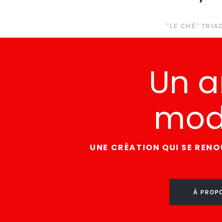
"LE CHÉ" TRIA
Un a
mod
UNE CRÉATION QUI SE RENOU
À PROPO